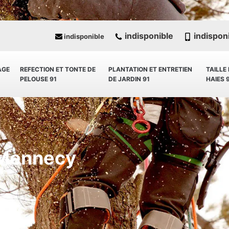
indisponible
indispon
indisponible
AGE
REFECTION ET TONTE DE
PLANTATION ET ENTRETIEN
TAILLE
PELOUSE 91
DE JARDIN 91
HAIES 
 Mennecy