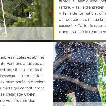
arbres. • Taille douce : p
l’arbre. • Taille d’entretien
• Taille de formation : dim
de réduction : diminue la 
cassent. • Taille de restru
d’une branche le rend men
s arbres mutilés et abîmés
interventions abusives du
 est possible toutefois de
l'essence. L'intervention
maximum après la dernière
s rejets qui constitueront
rise d’élagage Chelet
de vous fournir des