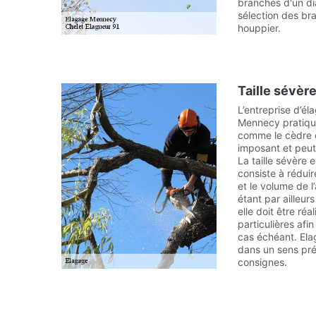
branches d'un d
sélection des bra
houppier.
Taille sévèr
L’entreprise d’él
Mennecy pratique
comme le cèdre o
imposant et peut 
La taille sévère 
consiste à rédui
et le volume de l
étant par ailleurs
elle doit être réa
particulières afi
cas échéant. Elag
dans un sens pré
consignes.