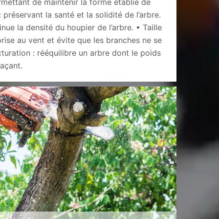
ermettant de maintenir la forme établie de
 : préservant la santé et la solidité de l’arbre.
inue la densité du houpier de l’arbre. • Taille
prise au vent et évite que les branches ne se
cturation : rééquilibre un arbre dont le poids
açant.