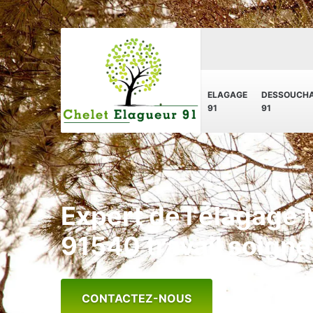
ELAGAGE
DESSOUCH
91
91
Expert de l'élagage
91540 travail soigné
CONTACTEZ-NOUS