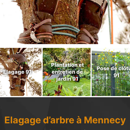
Plantation et
Pose de clôt
Elagage 91
entretien de
91
jardin 91
Elagage d’arbre à Mennecy