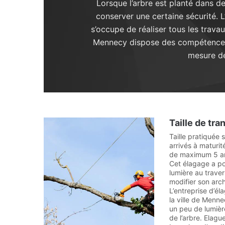
Lorsque l’arbre est planté dans de
conserver une certaine sécurité. 
s’occupe de réaliser tous les travau
Mennecy dispose des compétences re
mesure de
Taille de tr
Taille pratiquée 
arrivés à maturit
de maximum 5 an
Cet élagage a po
lumière au traver
modifier son arch
L’entreprise d’é
la ville de Mennec
un peu de lumièr
de l’arbre. Elag