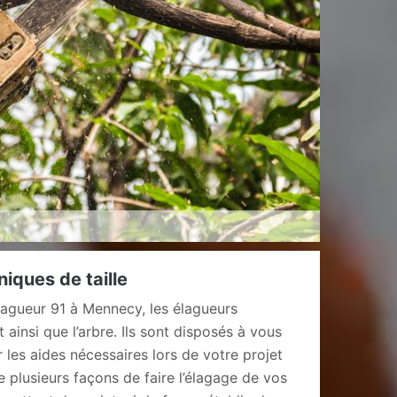
niques de taille
Elagueur 91 à Mennecy, les élagueurs
 ainsi que l’arbre. Ils sont disposés à vous
r les aides nécessaires lors de votre projet
e plusieurs façons de faire l’élagage de vos