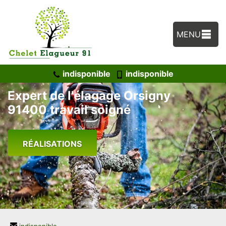
MENU
indisponible
indisponible
Expert de l'élagage Orsigny
91400 travail soigné
RÉALISATIONS