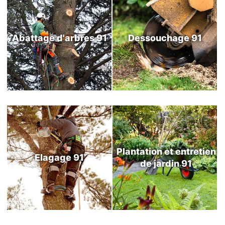
Abattage d'arbres 91
Dessouchage 91
Plantation et entretien
Elagage 91
de jardin 91