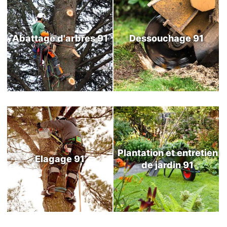
Abattage d'arbres 91
Dessouchage 91
Plantation et entretien
Elagage 91
de jardin 91