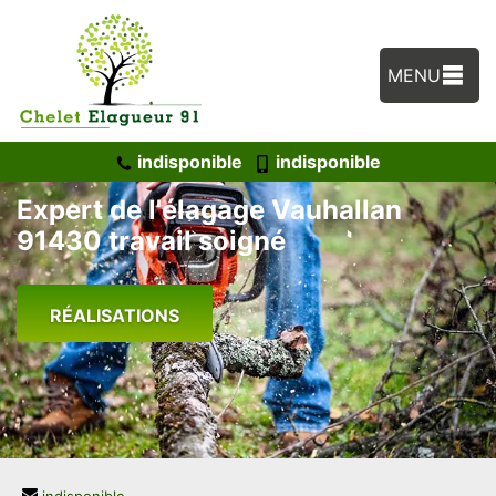
MENU
indisponible
indisponible
Expert de l'élagage Vauhallan
91430 travail soigné
RÉALISATIONS