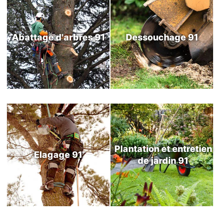
Abattage d'arbres 91
Dessouchage 91
Plantation et entretien
Elagage 91
de jardin 91