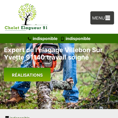
MENU
indisponible
indisponible
Expert de l'élagage Villebon Sur
Yvette 91140 travail soigné
RÉALISATIONS