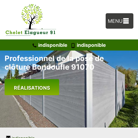
MENU
indisponible
indisponible
Professionnel de la pose de
clôture Bondoufle 91070
RÉALISATIONS