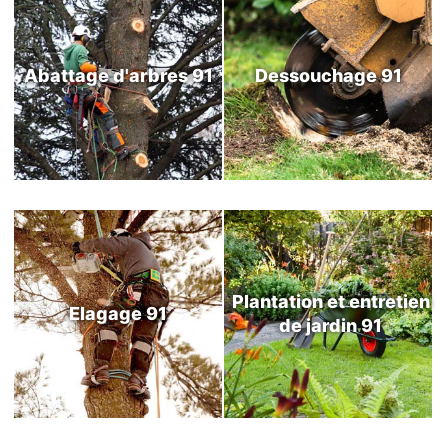
Abattage d'arbres 91
Dessouchage 91
Plantation et entretien
Elagage 91
de jardin 91