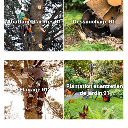
Abattage d'arbres 91
Dessouchage 91
Plantation et entretien
Elagage 91
de jardin 91