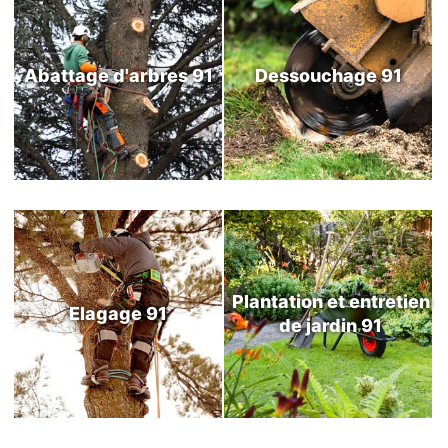
Abattage d'arbres 91
Dessouchage 91
Plantation et entretien
Elagage 91
de jardin 91