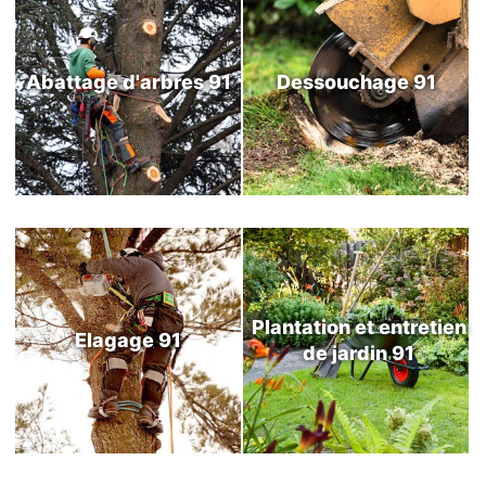
Abattage d'arbres 91
Dessouchage 91
Plantation et entretien
Elagage 91
de jardin 91