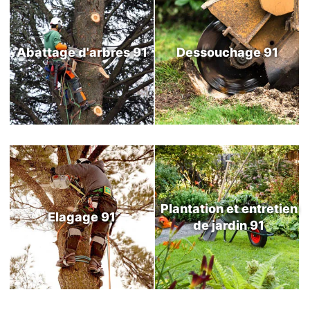
Abattage d'arbres 91
Dessouchage 91
Plantation et entretien
Elagage 91
de jardin 91