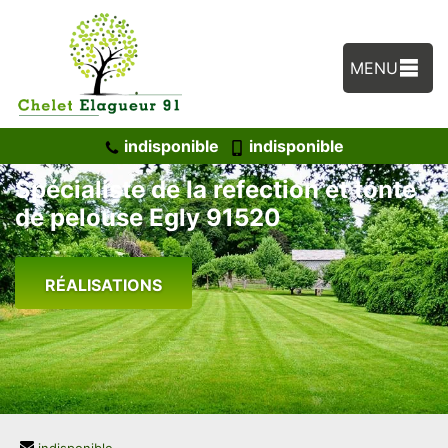
MENU
indisponible
indisponible
Spécialiste de la refection et tonte
de pelouse Egly 91520
RÉALISATIONS